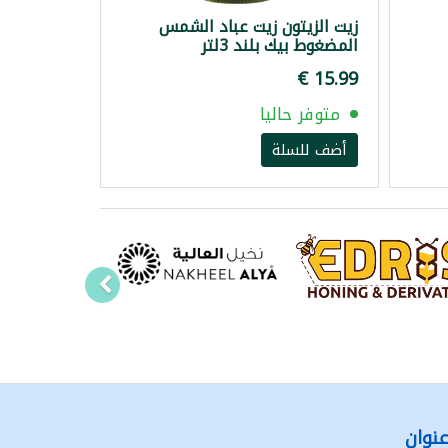
زيت الزيتون زيت عباد الشمس
المضغوط بيك بلند 3لتر
متوفر حاليا
أضف للسلة
نوان