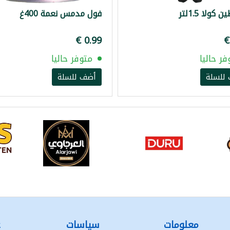
كولا 1.5لتر
فول مدمس نعمة 400غ
فر حاليا
متوفر حاليا
للسلة
أضف للسلة
معلومات
سياسات
ع