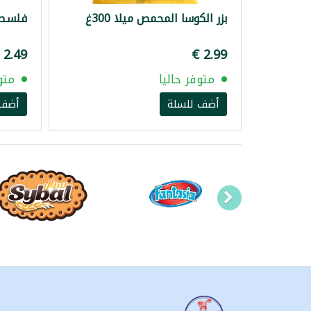
بزر الكوسا المحمص ميلا 300غ
فلسطين 
متوفر حاليا
متو
أضف للسلة
أضف 