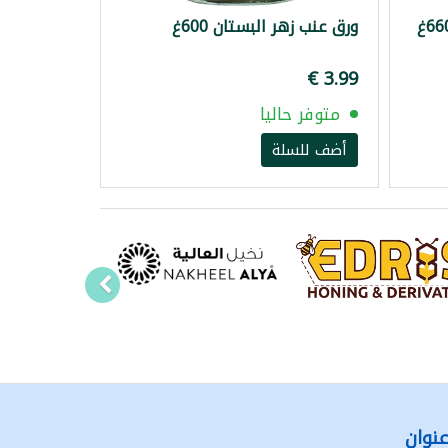
ورق عنب زهر البستان 600غ
متوفر حاليا
أضف للسلة
نوان