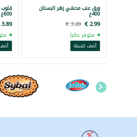
ورق عنب محشي زهر البستان
قلوب 
400غ
600غ
متوفر حاليا
متو
أضف للسلة
أضف 