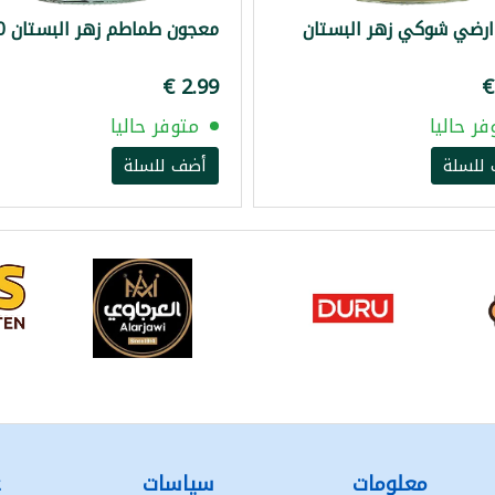
ارضي شوكي زهر البستان
معجون طماطم زهر البستان 660غ
فر حاليا
متوفر حاليا
للسلة
أضف للسلة
معلومات
سياسات
ع