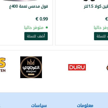
كولا 1.5لتر
فول مدمس نعمة 400غ
فر حاليا
متوفر حاليا
للسلة
أضف للسلة
معلومات
سياسات
ع