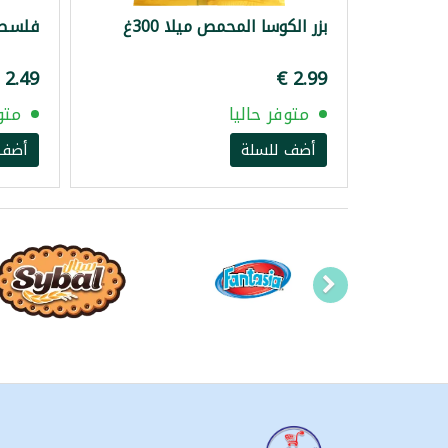
بزر الكوسا المحمص ميلا 300غ
فلسطين 
متوفر حاليا
متو
أضف للسلة
أضف 