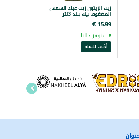
زيت الزيتون زيت عباد الشمس
المضغوط بيك بلند 3لتر
متوفر حاليا
أضف للسلة
نوان