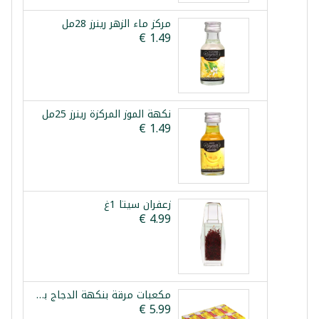
مركز ماء الزهر رينرز 28مل
نكهة الموز المركزة رينرز 25مل
زعفران سيتا 1غ
مكعبات مرقة بنكهة الدجاج بلدنا 48 قطعة 480غ