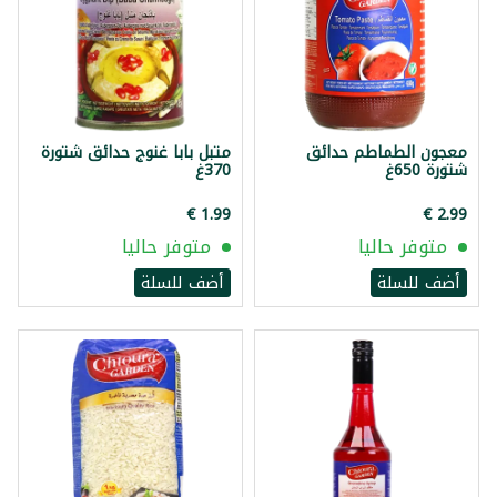
معجون الطماطم حدائق
متبل بابا غنوج حدائق شتورة
شتورة 650غ
370غ
متوفر حاليا
متوفر حاليا
أضف للسلة
أضف للسلة