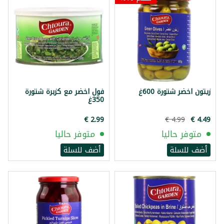
زيتون اخضر شتورة 600غ
فول اخضر مع كزبرة شتورة
350غ
متوفر حاليا
متوفر حاليا
أضف للسلة
أضف للسلة