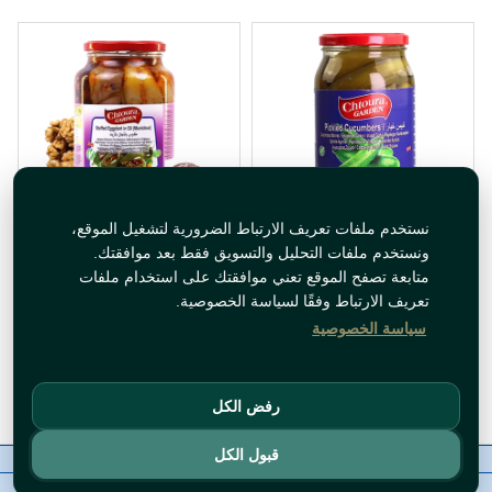
نستخدم ملفات تعريف الارتباط الضرورية لتشغيل الموقع،
مخلل خيار حدائق شتورة
مكدوس شتورة 1300غ
ونستخدم ملفات التحليل والتسويق فقط بعد موافقتك.
1000غ
متابعة تصفح الموقع تعني موافقتك على استخدام ملفات
تعريف الارتباط وفقًا لسياسة الخصوصية.
سياسة الخصوصية
متوفر حاليا
متوفر حاليا
أضف للسلة
أضف للسلة
رفض الكل
قبول الكل
معلومات عنا
رقم الاتصال
سياسات
ال WhatsApp
حقوق النشر©
Tawfeer 2018-2026