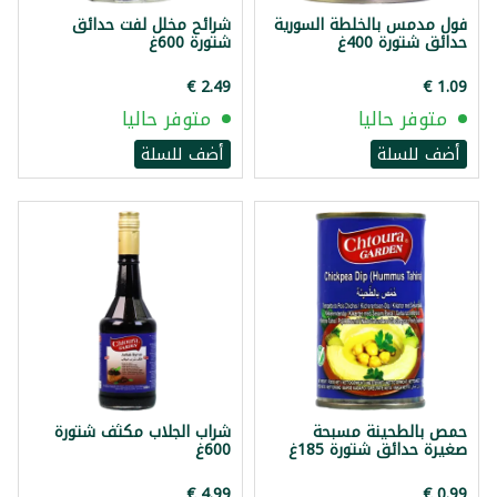
فول مدمس بالخلطة السورية
شرائح مخلل لفت حدائق
حدائق شتورة 400غ
شتورة 600غ
متوفر حاليا
متوفر حاليا
أضف للسلة
أضف للسلة
حمص بالطحينة مسبحة
شراب الجلاب مكثف شتورة
صغيرة حدائق شتورة 185غ
600غ