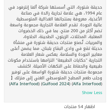
حديقة شتورة، التي أسستها شركة ألفا إنترفود في
عام 1994، هي علامة تجارية رائدة في صناعة
الأغذية، معروفة بمنتجاتها الغذائية المتوسطية
عالية الجودة. تقدم العلامة التجارية مجموعة واسعة
تضم أكثر من 200 منتج، بما في ذلك الخضروات
المعلبة، المخللات، الزيتون، الطحينة، الحلاوة،
والمربيات. تُصنع منتجات حديقة شتورة في منشأة
حديثة تقع في وادي البقاع بلبنان، مما يضمن أعلى
معايير الجودة والسلامة. يعكس شعار العلامة
التجارية "حكايات الطبيعة" التزامها باستخدام مكونات
طبيعية والحفاظ على النكهات الأصيلة. اكتشف
مجموعة منتجات حديقة شتورة الواسعة على توفير
وجلب طعم المطبخ المتوسطي الغني إلى منزلك【​
)
Alfa Interfood
(
)
Gulfood 2024
(
)
Alfa Interfood
(
Show Less
اظهار 54 منتجات