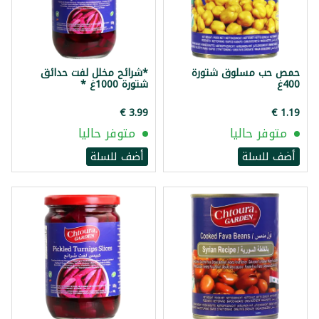
حمص حب مسلوق شتورة
*شرائح مخلل لفت حدائق
400غ
شتورة 1000غ *
متوفر حاليا
متوفر حاليا
أضف للسلة
أضف للسلة