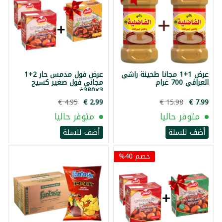
عرض 1+1 مجانا طحينة راشي
عرض فول مدمس حار 2+1
العراقي 700 غرام
مجاني فول صغير كسيح
3×380غ
متوفر حاليا
متوفر حاليا
أضف للسلة
أضف للسلة
خصم 40%