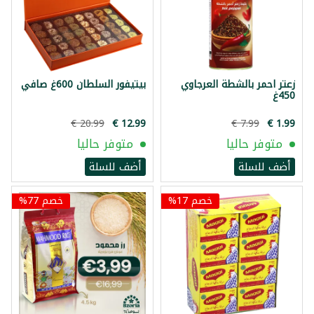
زعتر احمر بالشطة العرجاوي
بيتيفور السلطان 600غ صافي
450غ
متوفر حاليا
متوفر حاليا
أضف للسلة
أضف للسلة
خصم 17%
خصم 77%