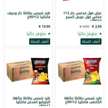
عرض فول مدمس حار 2+1
طرد شيبس بطاطا حار وحريف
مجاني فول عريض كسيح
فانتازيا 12×90غ
3×380غ
متوفر حاليا
متوفر حاليا
أضف للسلة
أضف للسلة
طرد شيبس بطاطا بنكهة
طرد شيبس بطاطا بنكهة
الكاتشب فانتازيا 12×90غ
الباربكيو المدخن فانتازيا
12×90غ