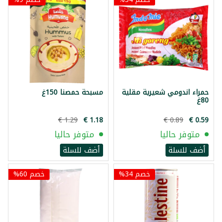
حمراء اندومي شعيرية مقلية
مسبحة حمصنا 150غ
80غ
متوفر حاليا
متوفر حاليا
أضف للسلة
أضف للسلة
خصم 34%
خصم 60%