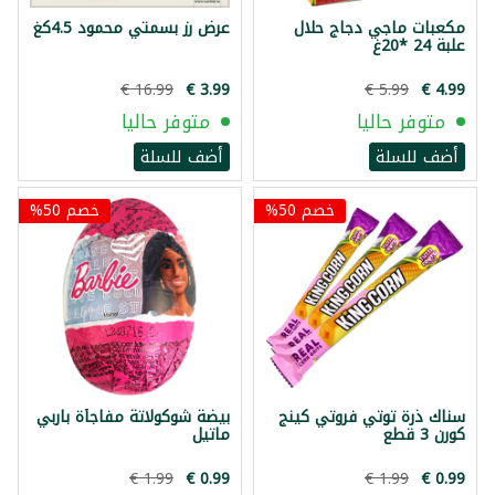
مكعبات ماجي دجاج حلال
عرض رز بسمتي محمود 4.5كغ
علبة 24 *20غ
متوفر حاليا
متوفر حاليا
أضف للسلة
أضف للسلة
خصم 50%
خصم 50%
سناك ذرة توتي فروتي كينج
بيضة شوكولاتة مفاجأة باربي
كورن 3 قطع
ماتيل