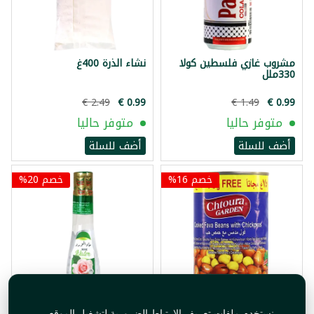
مشروب غازي فلسطين كولا
نشاء الذرة 400غ
330ملل
متوفر حاليا
متوفر حاليا
أضف للسلة
أضف للسلة
خصم 16%
خصم 20%
فول مدمس مع حمص حب
ماء ورد الغوطة 250ملل
نستخدم ملفات تعريف الارتباط الضرورية لتشغيل الموقع،