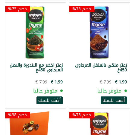
خصم 75%
خصم 75%
زعتر ملكي بالفلفل العرجاوي
زعتر اخضر مع البندورة والبصل
450غ
العرجاوي 450غ
متوفر حاليا
متوفر حاليا
أضف للسلة
أضف للسلة
خصم 75%
خصم 38%