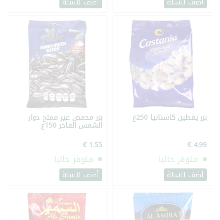
أضف للسلة
أضف للسلة
بزر يقطين كاستانيا 250غ
بزر محمص غير مملح دوار
الشمس الفاخر 150غ
متوفر حاليا
متوفر حاليا
أضف للسلة
أضف للسلة