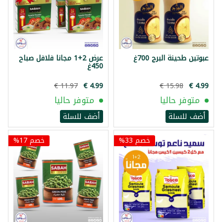
عبوتين طحينة البرج 700غ
عرض 2+1 مجانا فلافل صباح
450غ
متوفر حاليا
متوفر حاليا
أضف للسلة
أضف للسلة
خصم 33%
خصم 17%