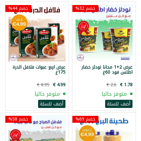
خصم 32%
خصم 44%
عرض 2+1 مجانا نودلز خضار
عرض اربع عبوات فلافل الدرة
اطلس فود 60غ
175غ
متوفر حاليا
متوفر حاليا
أضف للسلة
أضف للسلة
خصم 69%
خصم 58%