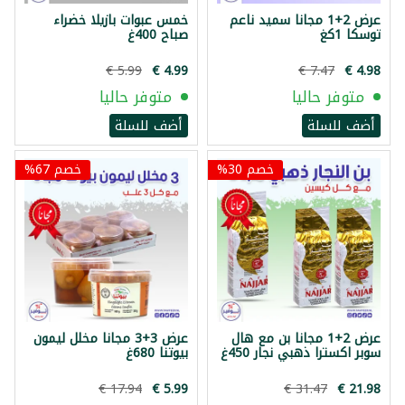
عرض 2+1 مجانا سميد ناعم
خمس عبوات بازيلا خضراء
توسكا 1كغ
صباح 400غ
متوفر حاليا
متوفر حاليا
أضف للسلة
أضف للسلة
خصم 30%
خصم 67%
عرض 2+1 مجانا بن مع هال
عرض 3+3 مجانا مخلل ليمون
سوبر اكسترا ذهبي نجار 450غ
بيوتنا 680غ