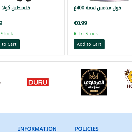
فول مدمس نعمة 400غ
فلسطين كولا 1.5لتر
9
€0.99
 Stock
In Stock
 to Cart
Add to Cart
INFORMATION
POLICIES