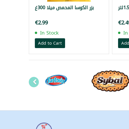
بزر الكوسا المحمص ميلا 300غ
€2.99
€2.4
In Stock
In
Add to Cart
Add