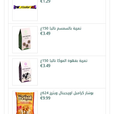
€1.29
تمرية بالسمسم نالیا 150غ
€3.49
تمرية بقهوة الموكا نالیا 150غ
€3.49
بوشار كراميل اوريجينال ويثررز 624غ
€9.99