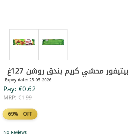
بيتيفور محشي كريم بندق روشن 127غ
Expiry date:
25-05-2026
Pay: €0.62
MRP: €1.99
69% OFF
No Reviews