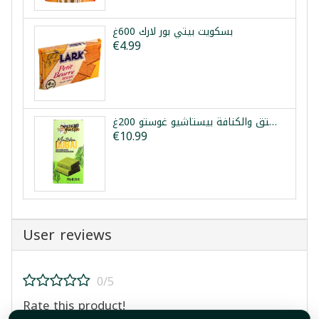
بسكويت بيتي بور لارك 600غ
€4.99
شوكولا دبي ماتشا بالفستق والكنافة بيستاشيو غوستو 200غ
€10.99
User reviews
0/5
Rate this product!