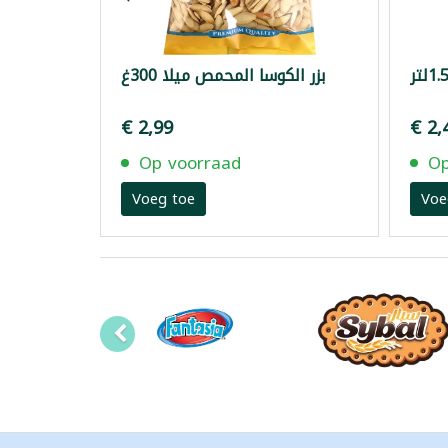
بزر الكوسا المحمص ميلا 300غ
€ 2,99
€ 2,
Op voorraad
Op
Voeg toe
Voe