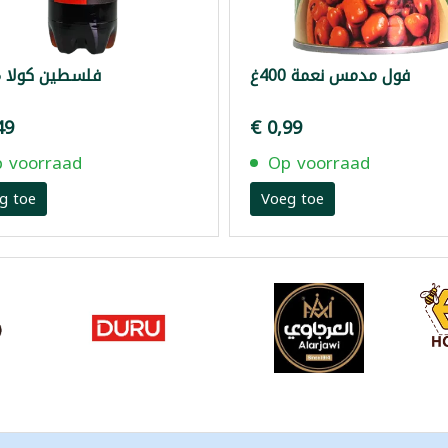
فول مدمس نعمة 400غ
فلسطين كولا 1.5لتر
49
€ 0,99
 voorraad
Op voorraad
g toe
Voeg toe