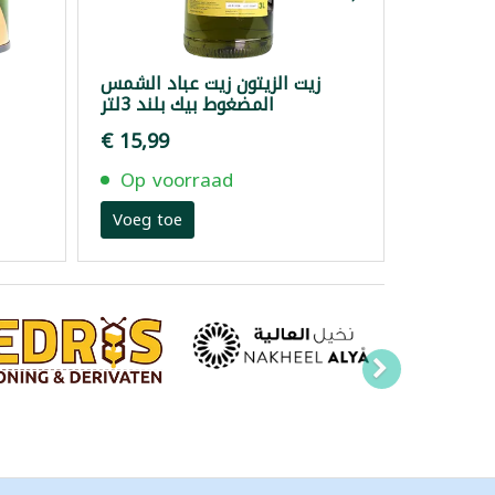
زيت الزيتون زيت عباد الشمس
المضغوط بيك بلند 3لتر
€ 15,99
Op voorraad
Voeg toe