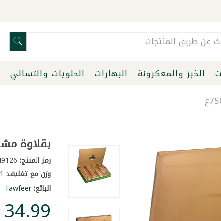
ت
الخبز والمعكرونة
البهارات
الحلويات والتسالي
ا
بقلاوة مشكلة
رمز المنتج:
249126
وزن مع تغليف:
1 كغ
البائع:
Tawfeer