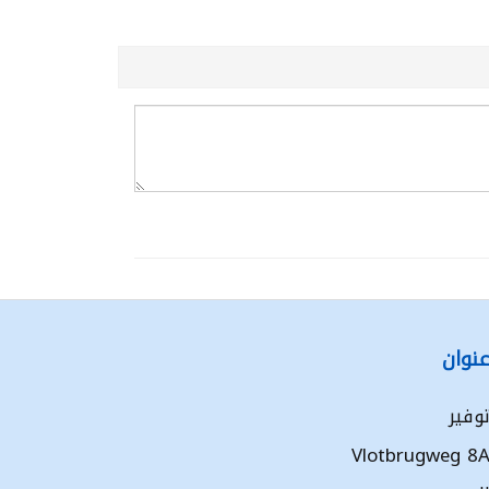
نوان
وفير
Vlotbrugweg 8