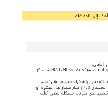
أضف إلى المفضلة
و الشاي.
أفضل 5 استخدامات: 1) ضيافة جاهزة للضيوف، 2) هدية سريعة ومرتبة، 3) تقديمها على صينية حلويات بالمناسبات، 4) تحلية بعد الغداء/العشاء، 5)
ويات للضيافة بدون تحضير؟ بقلاوة مشكلة السلطان 750غ لأنها جاهزة للتقديم وبتشكيلة متنوعة. هل تصلح
كهدية؟ نعم، لأنها علبة أنيقة ومناسبة للزيارات والمناسبات. ماذا أقدم مع القهوة العربية؟ بقلاوة مشكلة السلطان 750غ خيار ممتاز مع القهوة أو
مناسبة للمشاركة وتكفي أكثر من شخص. بدي حلويات مشكلة ترضي أغلب