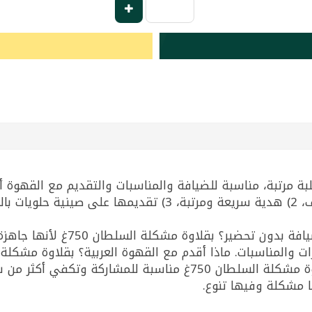
ة مرتبة، مناسبة للضيافة والمناسبات والتقديم مع القهوة أ
أسئلة شائعة وإجاباتها: ما أفضل حل
الشاي. عندي عزومة، شو أجيب بسرعة؟ بقلاوة مشكلة السلطان 750غ 