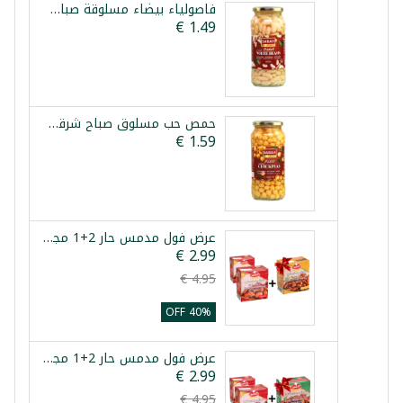
فاصولياء بيضاء مسلوقة صباح شرقي 540غ
حمص حب مسلوق صباح شرقي 580غ
عرض فول مدمس حار 2+1 مجاني فول صغير كسيح 3×380غ
40% OFF
عرض فول مدمس حار 2+1 مجاني فول عريض كسيح 3×380غ