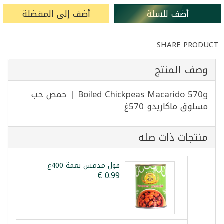
أضف للسلة
أضف إلى المفضلة
SHARE PRODUCT
وصف المنتج
Boiled Chickpeas Macarido 570g | حمص حب
مسلوق ماكاريدو 570غ
منتجات ذات صله
فول مدمس نعمة 400غ