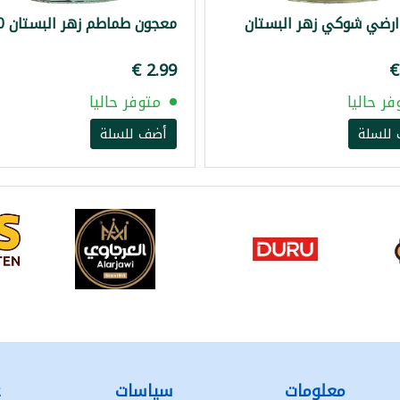
ارضي شوكي زهر البستان
معجون طماطم زهر البستان 660غ
فر حاليا
متوفر حاليا
للسلة
أضف للسلة
معلومات
سياسات
ع