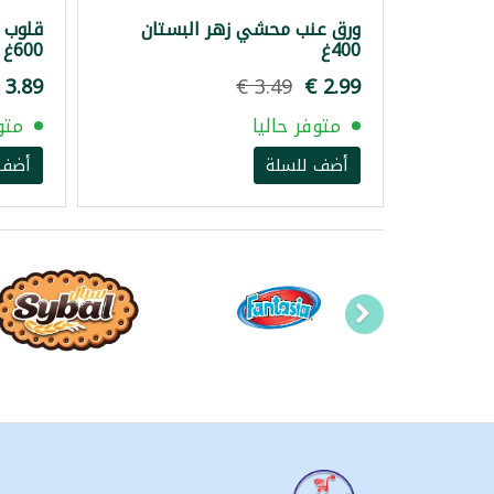
ورق عنب محشي زهر البستان
قلوب 
400غ
600غ
متوفر حاليا
متو
أضف للسلة
أضف 