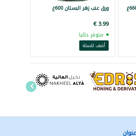
ورق عنب زهر البستان 600غ
متوفر حاليا
أضف للسلة
نوان