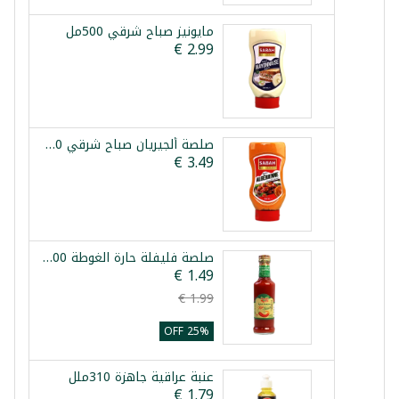
مايونيز صباح شرقي 500مل
صلصة ألجيريان صباح شرقي 500مل
صلصة فليفلة حارة الغوطة 200مل
25% OFF
عنبة عراقية جاهزة 310ملل