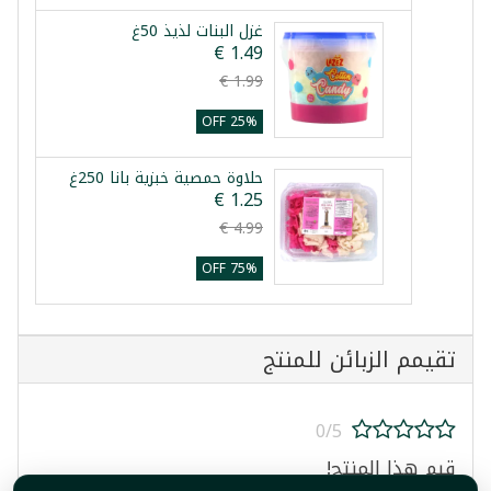
غزل البنات لذيذ 50غ
25% OFF
حلاوة حمصية خبزية بانا 250غ
75% OFF
تقيمم الزبائن للمنتج
0/5
قيم هذا المنتج!