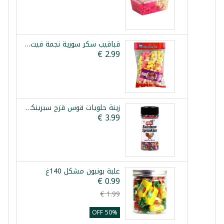
قباقيب سكر سورية نجمة فيت 250غ
زينة حلويات قوس قزح سبرينكلز 85غ
علبة بونبون مشكل 140غ
50% OFF