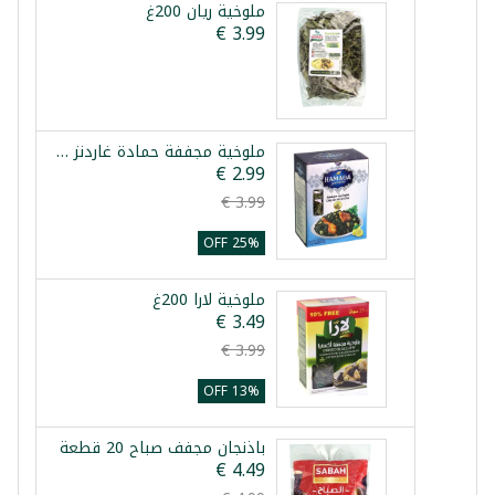
ملوخية ريان 200غ
ملوخية مجففة حمادة غاردنز 200غ
25% OFF
ملوخية لارا 200غ
13% OFF
باذنجان مجفف صباح 20 قطعة