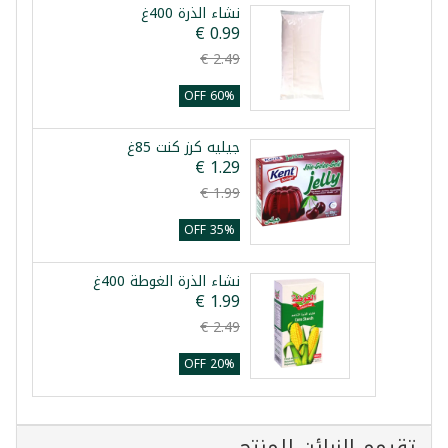
نشاء الذرة 400غ
60% OFF
جيليه كرز كنت 85غ
35% OFF
نشاء الذرة الغوطة 400غ
20% OFF
تقيمم الزبائن للمنتج