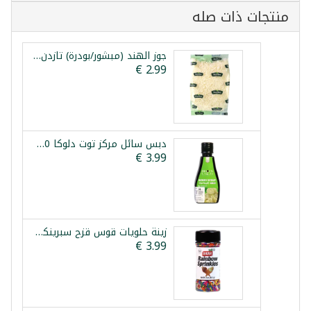
منتجات ذات صله
جوز الهند (مبشور/بودرة) تازدن 150غ
دبس سائل مركز توت دلوكا 250غ
زينة حلويات قوس قزح سبرينكلز 85غ