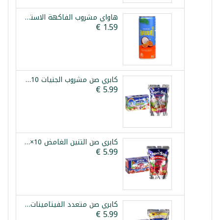
هاواي مشروب الفاكهة الاستوائية 250مل
كابري صن مشروب الجنيات 10×200مل
كابري صن التنين الغامض 10×200مل
كابري صن متعدد الفيتامينات 10×200مل