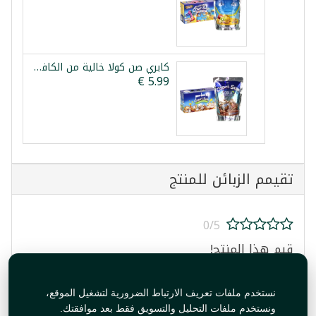
كابري صن كولا خالية من الكافيين 10×200مل
تقيمم الزبائن للمنتج
0/5
قيم هذا المنتج!
نستخدم ملفات تعريف الارتباط الضرورية لتشغيل الموقع،
ونستخدم ملفات التحليل والتسويق فقط بعد موافقتك.