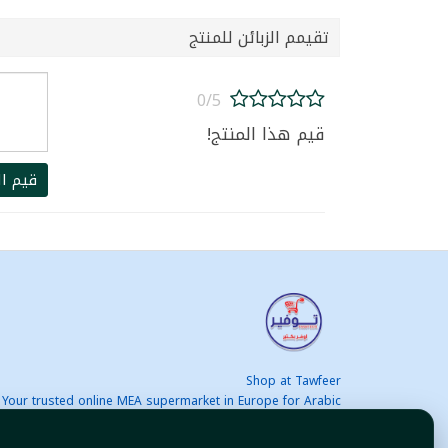
تقيمم الزبائن للمنتج
0/5
قيم هذا المنتج!
قيم ال
Shop at Tawfeer
Your trusted online MEA supermarket in Europe for Arabic
nd international products at unbeatable prices. Fast & Free
delivery across Europe. Save more every day!