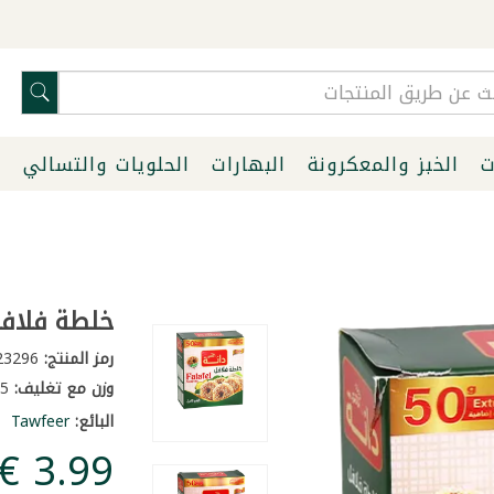
ت
الخبز والمعكرونة
البهارات
الحلويات والتسالي
ا
خلطة فلافل دا
رمز المنتج:
23296
وزن مع تغليف:
0.45 كغ
البائع:
Tawfeer