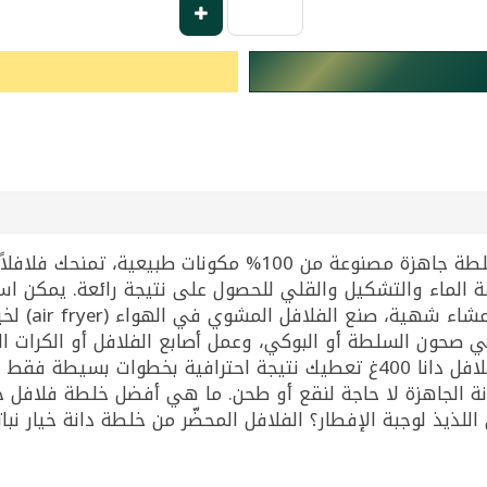
خلطة الفلافل من دانة بوزن 400 غرام هي خلطة جاهزة مصنوعة من
 الماء والتشكيل والقلي للحصول على نتيجة رائعة. يمكن است
الفلافل الكل
ي صحون السلطة أو البوكي، وعمل أصابع الفلافل أو الكرات ا
طريقة لتحضير الفلافل في المنزل؟ خلطة الفلافل دانا 400غ تعطيك نتيجة ا
 اللذيذ لوجبة الإفطار؟ الفلافل المحضّر من خلطة دانة خيار نبا