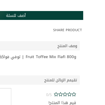
أضف للسلة
SHARE PRODUCT
وصف المنتج
Fruit Toffee Mix Flafi 800g | توفي فواكة طرية توفيكس 800غ
تقيمم الزبائن للمنتج
0/5
قيم هذا المنتج!