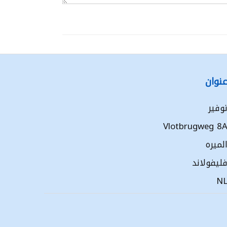
نوان
وفير
Vlotbrugweg 8
لميره
ليفولاند
N