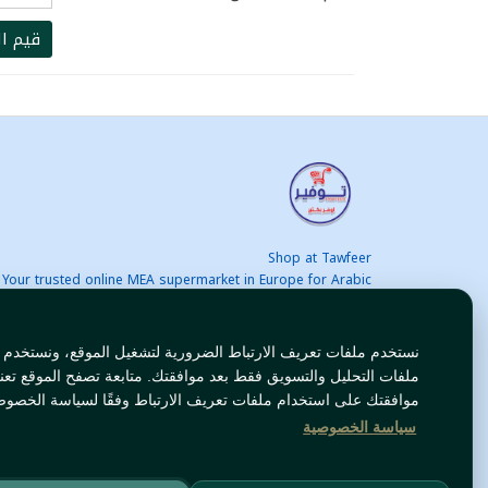
قيم ال
Shop at Tawfeer
Your trusted online MEA supermarket in Europe for Arabic
nd international products at unbeatable prices. Fast & Free
delivery across Europe. Save more every day!
نستخدم ملفات تعريف الارتباط الضرورية لتشغيل الموقع، ونستخدم
ملفات التحليل والتسويق فقط بعد موافقتك. متابعة تصفح الموقع تعن
موافقتك على استخدام ملفات تعريف الارتباط وفقًا لسياسة الخصوص
سياسة الخصوصية