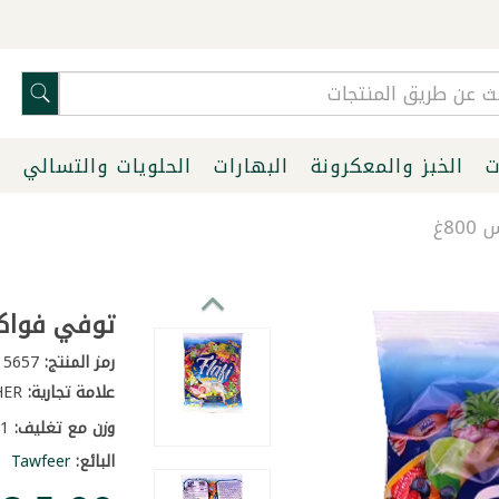
ت
الخبز والمعكرونة
البهارات
الحلويات والتسالي
ا
8غ
توفي فواكة 
رمز المنتج:
5657
علامة تجارية:
OTHER
وزن مع تغليف:
1 كغ
البائع:
Tawfeer