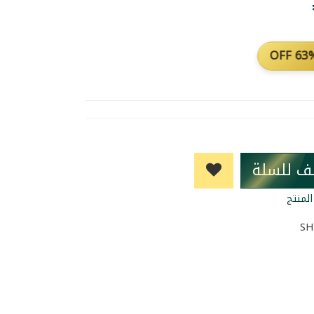
63% O
ف للسلة
لمنتج
SH