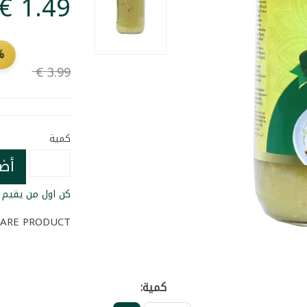
FF
كمية
أض
كن اول من يقيم ا
ARE PRODUCT
كمية: