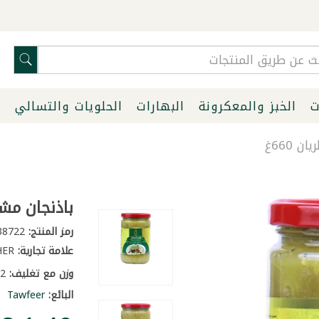
ت
الخبز والمعكرونة
البهارات
الحلويات والتسالي
ا
 660غ
باذنجان مشوي
رمز المنتج:
238722
علامة تجارية:
OTHER
وزن مع تغليف:
1.2 كغ
البائع:
Tawfeer