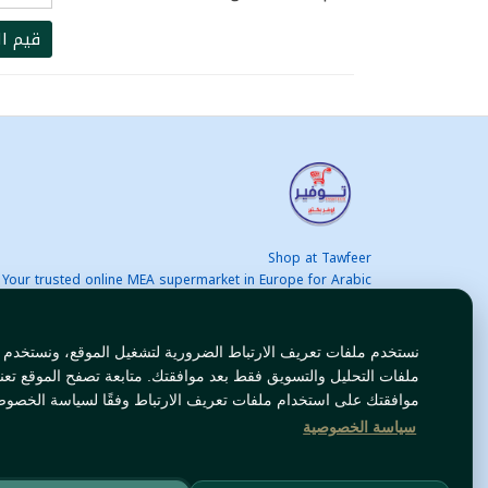
قيم ال
Shop at Tawfeer
Your trusted online MEA supermarket in Europe for Arabic
nd international products at unbeatable prices. Fast & Free
delivery across Europe. Save more every day!
نستخدم ملفات تعريف الارتباط الضرورية لتشغيل الموقع، ونستخدم
ملفات التحليل والتسويق فقط بعد موافقتك. متابعة تصفح الموقع تعن
موافقتك على استخدام ملفات تعريف الارتباط وفقًا لسياسة الخصوص
سياسة الخصوصية