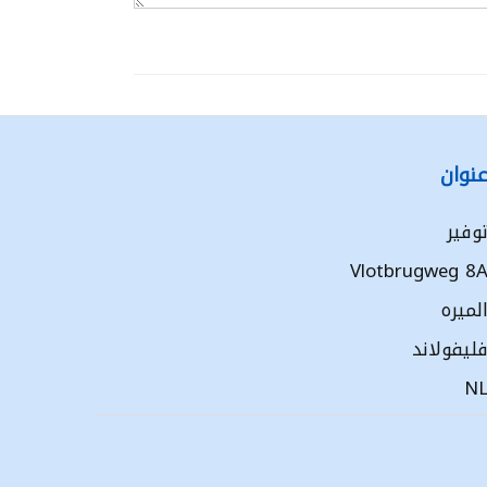
نوان
وفير
Vlotbrugweg 8
لميره
ليفولاند
N