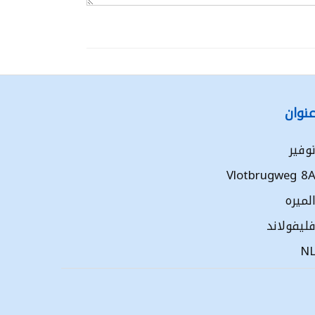
نوان
وفير
Vlotbrugweg 8
لميره
ليفولاند
N