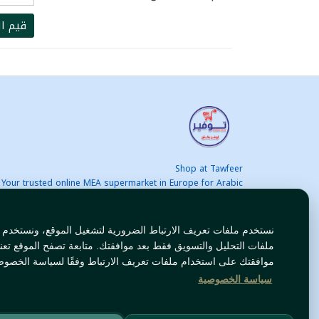
قيم ال
Shop at Tawfeer
Your trusted online MEA supermarket in Europe for Arabic
nd international products at unbeatable prices. Fast & Free
delivery across Europe. Save more every day!
نستخدم ملفات تعريف الارتباط الضرورية لتشغيل الموقع، ونستخدم
ملفات التحليل والتسويق فقط بعد موافقتك. متابعة تصفح الموقع تعن
موافقتك على استخدام ملفات تعريف الارتباط وفقًا لسياسة الخصوص
سياسة الخصوصية