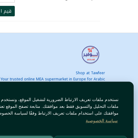
قيم ال
Shop at Tawfeer
Your trusted online MEA supermarket in Europe for Arabic
nd international products at unbeatable prices. Fast & Free
delivery across Europe. Save more every day!
نستخدم ملفات تعريف الارتباط الضرورية لتشغيل الموقع، ونستخدم
ملفات التحليل والتسويق فقط بعد موافقتك. متابعة تصفح الموقع تعن
موافقتك على استخدام ملفات تعريف الارتباط وفقًا لسياسة الخصوص
سياسة الخصوصية