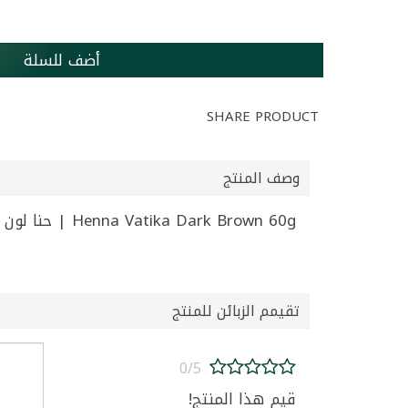
أضف للسلة
SHARE PRODUCT
وصف المنتج
Henna Vatika Dark Brown 60g | حنا لون بني غامق فاتيكا 60غ
تقيمم الزبائن للمنتج
0/5
قيم هذا المنتج!