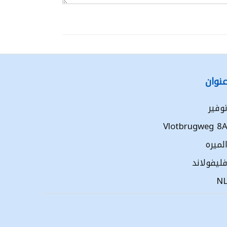
نوان
وفير
Vlotbrugweg 8
لميره
ليفولاند
N