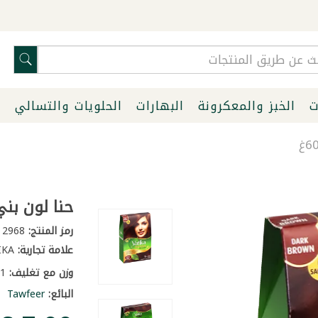
ت
الخبز والمعكرونة
البهارات
الحلويات والتسالي
ا
حنا لون بني 
رمز المنتج:
2968
علامة تجارية:
VATIKA
وزن مع تغليف:
0.1 كغ
البائع:
Tawfeer