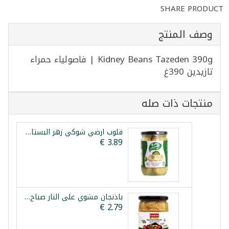
SHARE PRODUCT
وصف المنتج
Kidney Beans Tazeden 390g | فاصولياء حمراء
تازيدين 390غ
منتجات ذات صله
قلوب ارضي شوكي زهر البستان 600غ
باذنجان مشوي على النار صباح شرقي 520غ