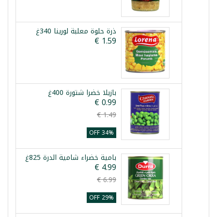
ذرة حلوة معلبة لورينا 340غ
بازيلا خضرا شتورة 400غ
34% OFF
بامية خضراء شامية الدرة 825غ
29% OFF