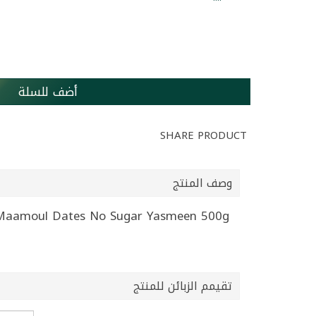
أضف للسلة
SHARE PRODUCT
وصف المنتج
Maamoul Dates No Sugar Yasmeen 500g | معمول بالتمر بدون سكر مضاف ياسمين 500
تقيمم الزبائن للمنتج