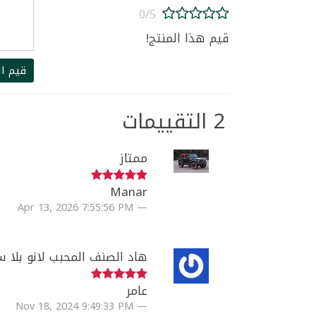
0/5
قيم هذا المنتج!
قيم ال
2 التقييمات
ممتاز
Manar
Apr 13, 2026 7:55:56 PM
هاد الصنف المحبب لانو بلا س
عامر
Nov 18, 2024 9:49:33 PM