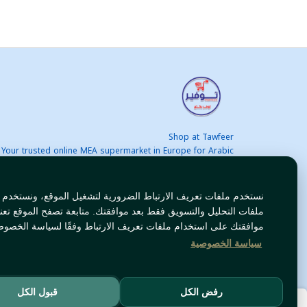
Shop at Tawfeer
Your trusted online MEA supermarket in Europe for Arabic
nd international products at unbeatable prices. Fast & Free
delivery across Europe. Save more every day!
نستخدم ملفات تعريف الارتباط الضرورية لتشغيل الموقع، ونستخدم
ملفات التحليل والتسويق فقط بعد موافقتك. متابعة تصفح الموقع تعن
موافقتك على استخدام ملفات تعريف الارتباط وفقًا لسياسة الخصوص
سياسة الخصوصية
رفض الكل
قبول الكل