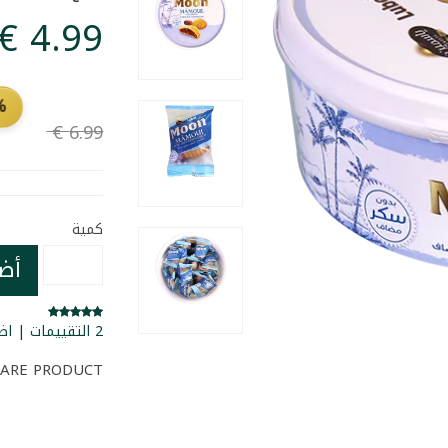
FF
كمية
أض
2 التقييمات | اضف تقييمك للمنتج
ARE PRODUCT