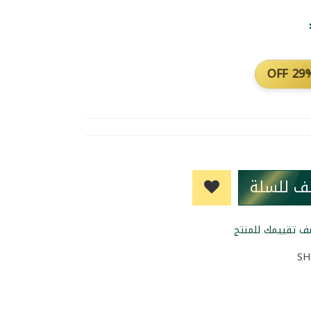
29% O
ف للسلة
SH