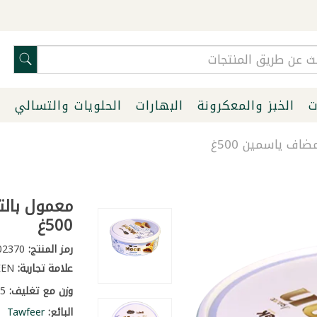
ت
الخبز والمعكرونة
البهارات
الحلويات والتسالي
ا
ف ياسمين 500غ
معمول بالت
500غ
رمز المنتج:
2002370
علامة تجارية:
YASMEEN
وزن مع تغليف:
0.55 كغ
البائع:
Tawfeer