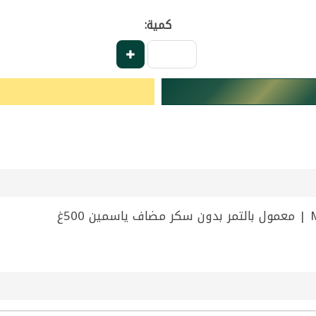
كمية:
غ