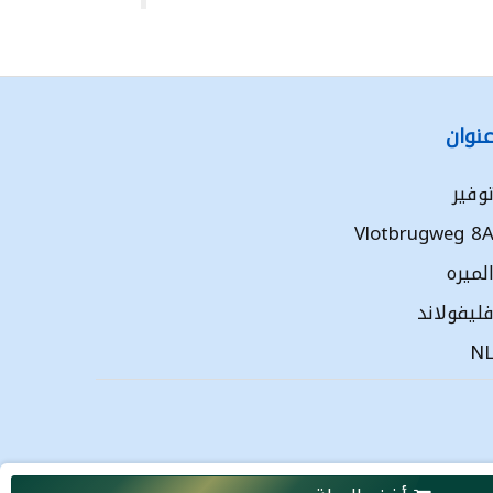
نوان
وفير
Vlotbrugweg 8
لميره
ليفولاند
N