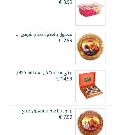
معمول بالعجوة صباح شرقي 350غ
بيتي فور مشكل سلطانة 450غ
برازق شامية بالفستق صباح شرقي 350غ