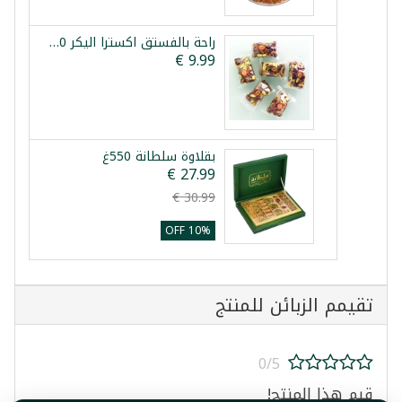
راحة بالفستق اكسترا اليكر 350غ
بقلاوة سلطانة 550غ
10% OFF
تقيمم الزبائن للمنتج
0/5
قيم هذا المنتج!