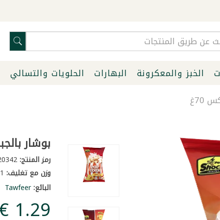
ت
الخبز والمعكرونة
البهارات
الحلويات والتسالي
ا
70غ
بوشار بالجب
رمز المنتج:
20342
وزن مع تغليف:
0.1 كغ
البائع:
Tawfeer