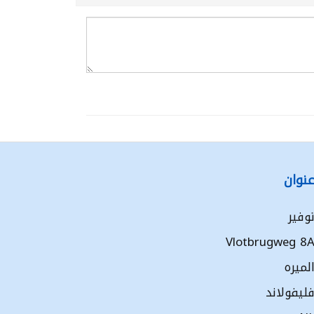
نوان
وفير
Vlotbrugweg 8
لميره
ليفولاند