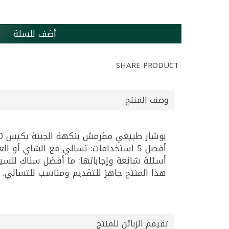
أضف للسلة
SHARE PRODUCT
وصف المنتج
بوشار طبيعي مقرمش بنكهة الجبنة بكيس 70غ، مناسب للتسالي السريعة ولجلسات العائلة والأصدقاء.
أفضل 5 استخدامات: تسالي مع الشاي أو العصير، سناك أثناء مشاهدة فيلم، ضيافة خفيفة وسريعة، للرحلات والطريق، سناك للعمل أو المدرسة.
هذا المنتج جاهز للتقديم ومناسب للتسالي. بدي سن
تقيمم الزبائن للمنتج