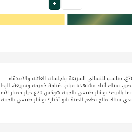
أسئلة شائعة وإجاباتها: ما أفضل سناك للس
اك مالح بطعم الجبنة شو أختار؟ بوشار طبيعي بالجبنة شوكس 70غ مناسب