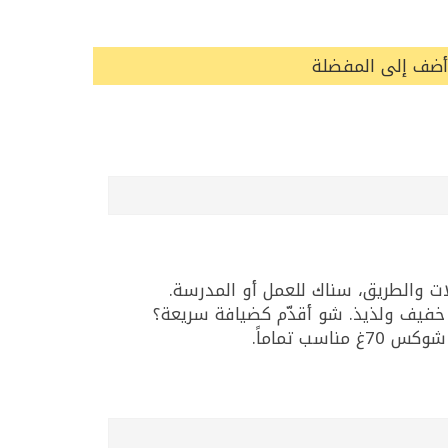
أضف إلى المفضلة
ينما بالبيت؟ بوشار طبيعي بالجبنة شوكس 70غ خيار ممتاز لأنه خفيف ولذيذ. شو أقدّم كضيافة سريعة؟
 تماماً.