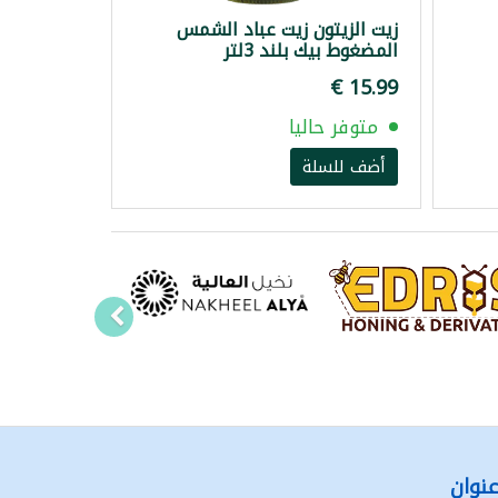
زيت الزيتون زيت عباد الشمس
المضغوط بيك بلند 3لتر
متوفر حاليا
أضف للسلة
نوان