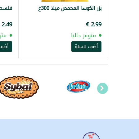
بزر الكوسا المحمص ميلا 300غ
فلسطين 
متوفر حاليا
متو
أضف للسلة
أضف 