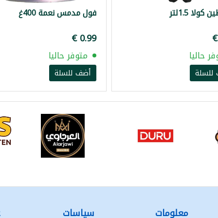
كولا 1.5لتر
فول مدمس نعمة 400غ
فر حاليا
متوفر حاليا
للسلة
أضف للسلة
معلومات
سياسات
ع