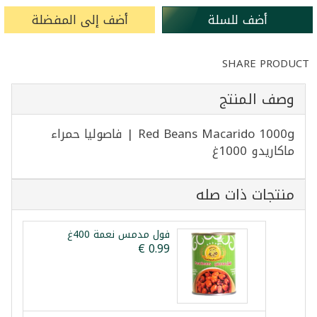
أضف للسلة
أضف إلى المفضلة
SHARE PRODUCT
وصف المنتج
Red Beans Macarido 1000g | فاصوليا حمراء
ماكاريدو 1000غ
منتجات ذات صله
فول مدمس نعمة 400غ