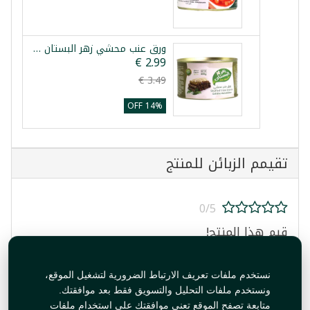
ورق عنب محشي زهر البستان 400غ
14% OFF
تقيمم الزبائن للمنتج
0/5
قيم هذا المنتج!
نستخدم ملفات تعريف الارتباط الضرورية لتشغيل الموقع،
ونستخدم ملفات التحليل والتسويق فقط بعد موافقتك.
متابعة تصفح الموقع تعني موافقتك على استخدام ملفات