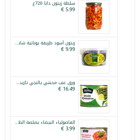
سلطة زيتون دانا 720غ
زيتون أسود طريقة يونانية شانيا 1.5كغ
ورق عنب محشي يالنجي تازيدين 2كغ
الفاصولياء البيضاء بصلصة الطماطم تازيدين 400غ