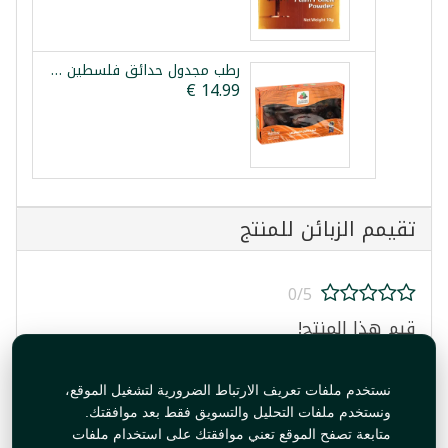
رطب مجدول حدائق فلسطين 900غ
تقيمم الزبائن للمنتج
0/5
قيم هذا المنتج!
نستخدم ملفات تعريف الارتباط الضرورية لتشغيل الموقع،
ونستخدم ملفات التحليل والتسويق فقط بعد موافقتك.
متابعة تصفح الموقع تعني موافقتك على استخدام ملفات