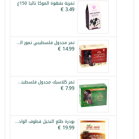
تمرية بقهوة الموكا نالیا 150غ
تمر مجدول فلسطيني تمور القمر 800غ
تمر كلاسيك مجدول فلسطيني وطني 750غ
بودرة طلع النخيل قطوف الوادي 10غ