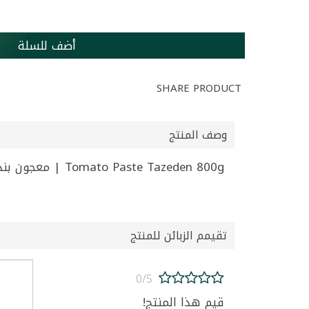
أضف للسلة
SHARE PRODUCT
وصف المنتج
Tomato Paste Tazeden 800g | معجون بندورة تازيدين 800غ
تقيمم الزبائن للمنتج
0/5
قيم هذا المنتج!