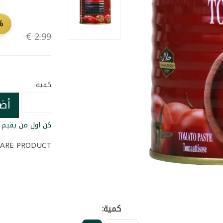
FF
كمية
أض
كن اول من يقيم ا
ARE PRODUCT
كمية: