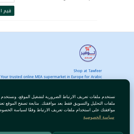
قيم ال
Shop at Tawfeer
Your trusted online MEA supermarket in Europe for Arabic
nd international products at unbeatable prices. Fast & Free
delivery across Europe. Save more every day!
نستخدم ملفات تعريف الارتباط الضرورية لتشغيل الموقع، ونستخدم
ملفات التحليل والتسويق فقط بعد موافقتك. متابعة تصفح الموقع تعن
موافقتك على استخدام ملفات تعريف الارتباط وفقًا لسياسة الخصوص
سياسة الخصوصية