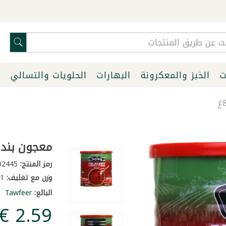
ت
الخبز والمعكرونة
البهارات
الحلويات والتسالي
ا
معجون بندورة 
رمز المنتج:
50002445
وزن مع تغليف:
1 كغ
البائع:
Tawfeer