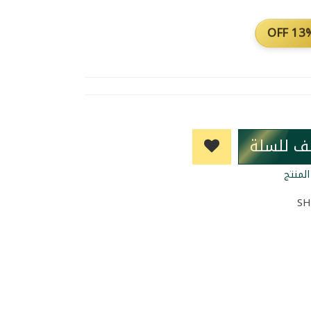
13% O
ف للسلة
لمنتج
SH