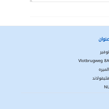
نوان
وفير
Vlotbrugweg 8
لميره
ليفولاند
N