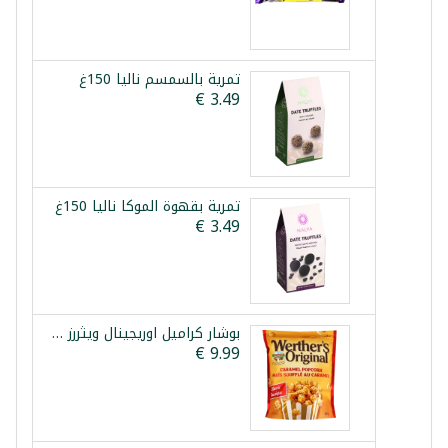
تمرية بالسمسم نالیا 150غ
تمرية بقهوة الموكا نالیا 150غ
بوشار كراميل اوريجينال ويثررز 624غ