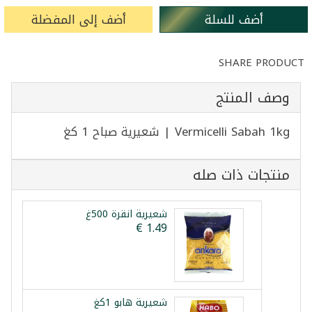
أضف للسلة
أضف إلى المفضلة
SHARE PRODUCT
وصف المنتج
Vermicelli Sabah 1kg | شعيرية صباح 1 كغ
منتجات ذات صله
شعيرية انقرة 500غ
شعيرية هابو 1كغ