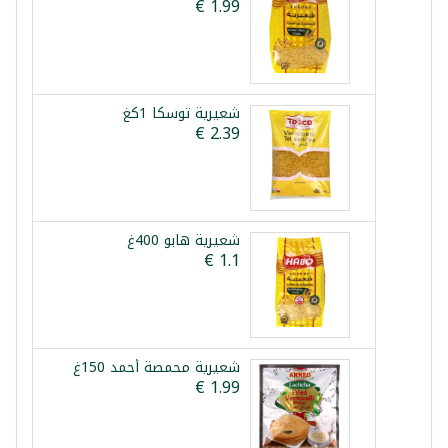
شعيرية توسكا 1كغ
شعيرية هابو 400غ
شعيرية محمصة أحمد 150غ