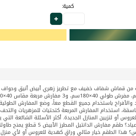
كمية:
مكون من 5 قطع مصنوعة من قماش شفاف خفيف مع تطريز زهري أبيض أني
اد والأفراح باستخدام جميع القطع معاً، وضع المفارش الطولي
اسقة، استخدام المفارش المربعة كتحتيات للمزهريات والتحف ا
وس أو لتزيين المنازل الجديدة. أكثر الأسئلة الشائعة التي 
مفارش لتزيين طاولة الطعام في رمضان والأعيا
س؟ هذا الطقم خيار مثالي وراقٍ كهدية للعروس أو لأي منزل 