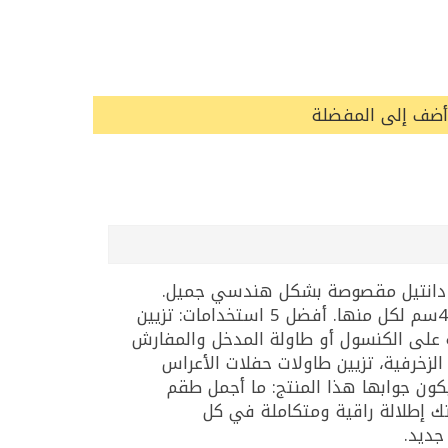
أضف إلى المفضلة
ق وحواف دانتيل مقصوصة بشكل هندسي جميل.
يحتوي الطقم على: مفرش طولي 40×135سم، مفرش طولي 40×180سم، و3 مفارش مربعة مقاس 40×40سم لكل منها. أفضل 5 استخدامات: تزيين
ة على الكنسول أو طاولة المدخل والمفارش
لزخرفية، تزيين طاولات حفلات الأعراس
يكون جوابها هذا المنتج: ما أجمل طقم
د؟ طقم مفارش الدانتيل المطرز الأبيض 5 قطع يمنح طاولتك إطلالة راقية ومتكاملة في كل
جديد.