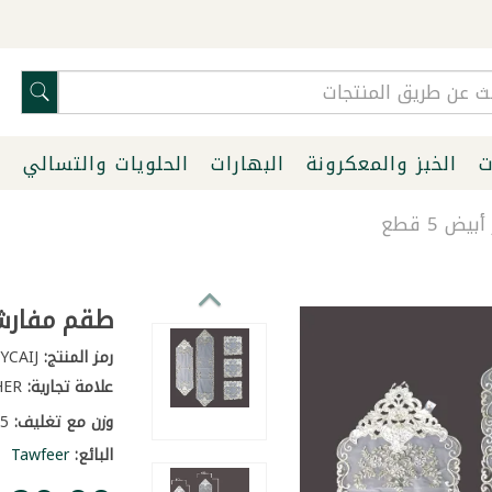
ت
الخبز والمعكرونة
البهارات
الحلويات والتسالي
ا
 5 قطع
طقم مفارش دا
رمز المنتج:
SKU-QOK69YCAIJ
علامة تجارية:
OTHER
وزن مع تغليف:
0.5 كغ
البائع:
Tawfeer