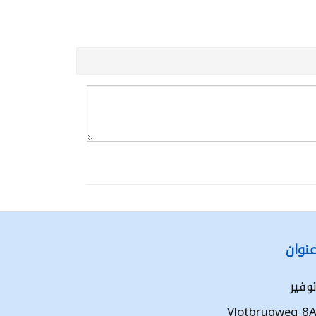
نوان
وفير
Vlotbrugweg 8