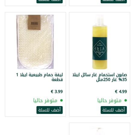
صابون استحمام غار سائل ايبلا
ليفة حمام طبيعية ايبلا 1
35% غار 250ملل
قطعة
متوفر حاليا
متوفر حاليا
أضف للسلة
أضف للسلة