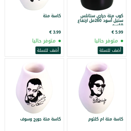
كوب متة حراري ستانلس
كاسة متة
ستيل أسود 260مل ارتفاع
10سم
متوفر حاليا
متوفر حاليا
أضف للسلة
أضف للسلة
كاسة متة ام كلثوم
كاسة متة جورج وسوف