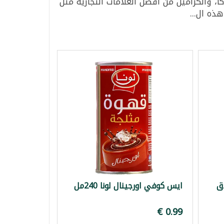
 والكراميل من أفضل العلامات التجارية مثل
ذه ال...
ق
ايس كوفي اورجينال لونا 240مل