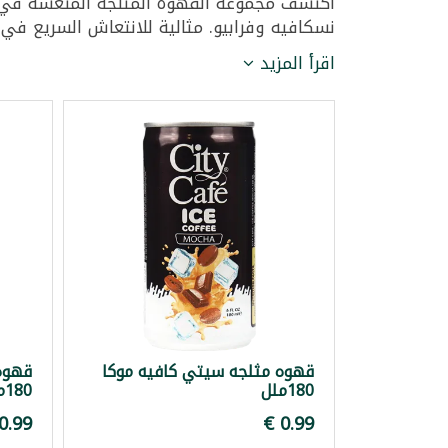
اكتشف مجموعة القهوة المثلجة المنعشة في تو
نسكافيه وفرابيو. مثالية للانتعاش السريع في ا
اقرأ المزيد
قهوه مثلجه سيتي كافيه موكا
قهوه 
180ملل
180ملل