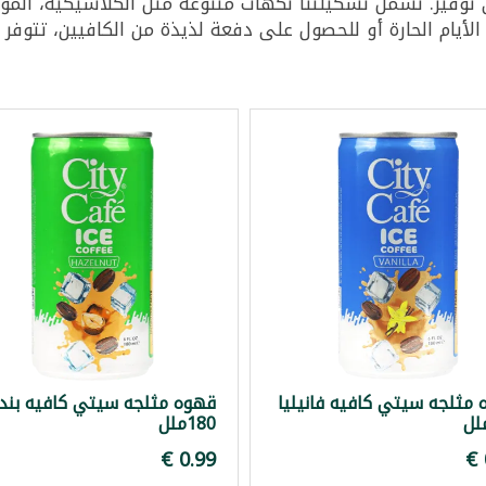
فير. تشمل تشكيلتنا نكهات متنوعة مثل الكلاسيكية، الموكا،
لأيام الحارة أو للحصول على دفعة لذيذة من الكافيين، تتوفر ه
مثلجه سيتي كافيه فانيليا
قهوه مثلجه سيتي كافيه بند
180ملل