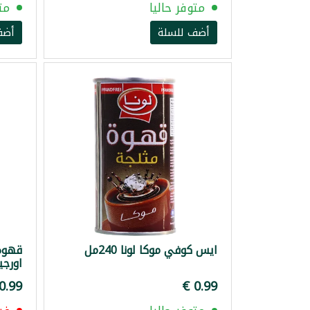
متوفر حاليا
مت
أضف للسلة
أضف
ايس كوفي موكا لونا 240مل
قهوه
اورجينال