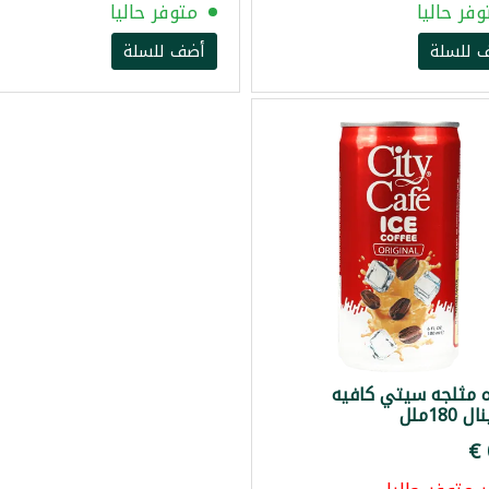
وفر حاليا
متوفر حاليا
 للسلة
أضف للسلة
 مثلجه سيتي كافيه
 180ملل