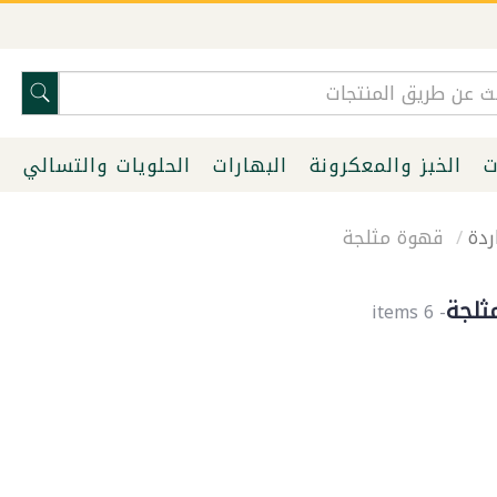
ت
الخبز والمعكرونة
البهارات
الحلويات والتسالي
ا
ردة
قهوة مثلجة
ثلجة
- 6 items