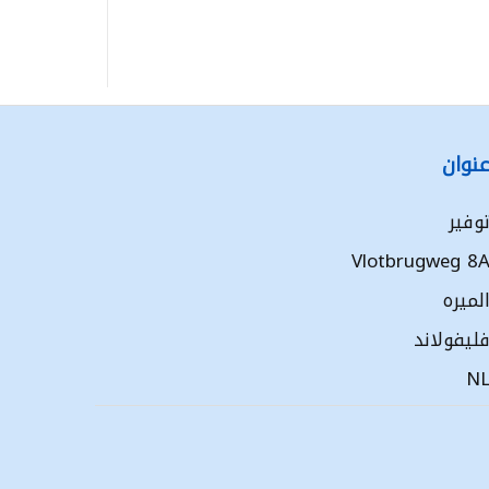
نوان
وفير
Vlotbrugweg 8
لميره
ليفولاند
N