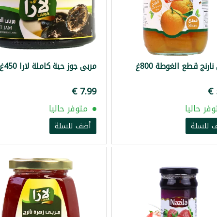
ارنج قطع الغوطة 800غ
مربى جوز حبة كاملة لارا 450غ
وفر حاليا
متوفر حاليا
 للسلة
أضف للسلة