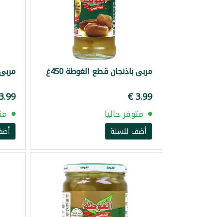
مربى باذنجان قطع الغوطة 450غ
مربى ق
متوفر حاليا
مت
أضف للسلة
أضف