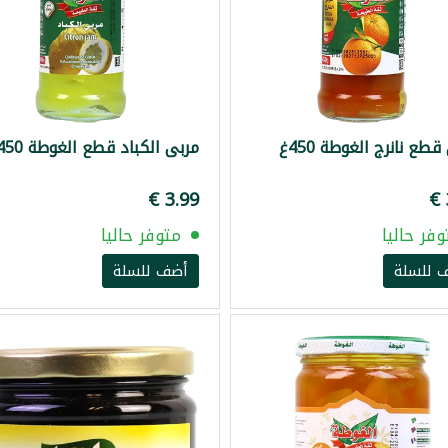
طع نانرج الغوطة 450غ
مربى الكباد قطع الغوطة 450غ
وفر حاليا
متوفر حاليا
 للسلة
أضف للسلة