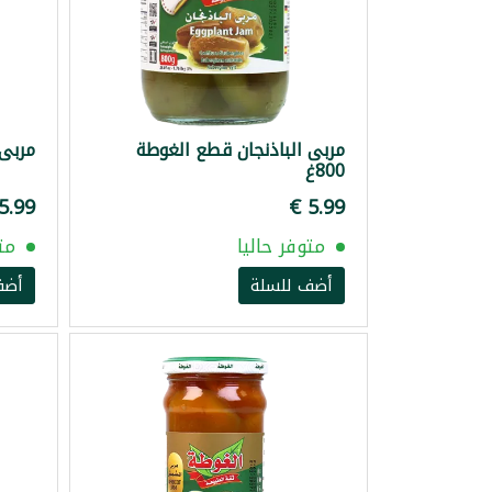
مربى الباذنجان قطع الغوطة
مربى ن
800غ
متوفر حاليا
مت
أضف للسلة
أضف