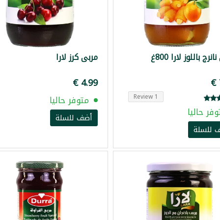
نرج باللوز لارا 800غ
مربى كرز لارا
1 Review
متوفر حاليا
وفر حاليا
أضف للسلة
 للسلة