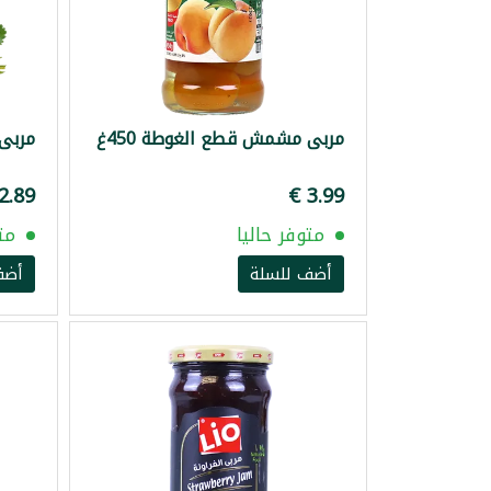
مربى مشمش قطع الغوطة 450غ
مربى فر
متوفر حاليا
مت
أضف للسلة
أضف