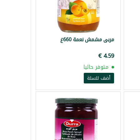
مربى مشمش نعمة 660غ
متوفر حاليا
أضف للسلة