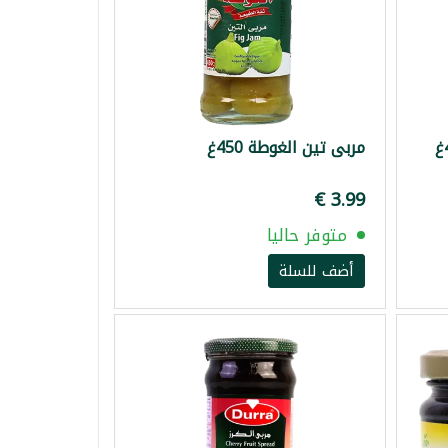
مربى تين الغوطة 450غ
متوفر حاليا
أضف للسلة