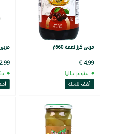
مربى كرز نعمة 660غ
مربى ا
متوفر حاليا
مت
أضف للسلة
أضف