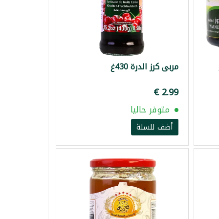
مربى كرز الدرة 430غ
متوفر حاليا
أضف للسلة