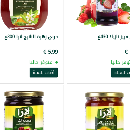
يز نازيلا 430غ
مربى زهرة النانرج لارا 300غ
وفر حاليا
متوفر حاليا
 للسلة
أضف للسلة