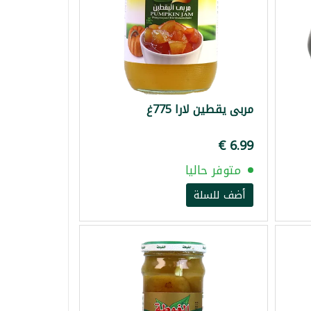
مربى يقطين لارا 775غ
متوفر حاليا
أضف للسلة