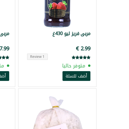
مربى فريز ليو 430غ
مربى نا
1 Review
متوفر حاليا
مت
أضف للسلة
أضف