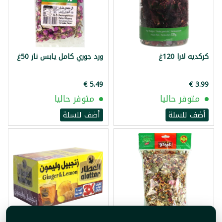
كركديه لارا 120غ
ورد جوري كامل يابس ناز 50غ
متوفر حاليا
متوفر حاليا
أضف للسلة
أضف للسلة