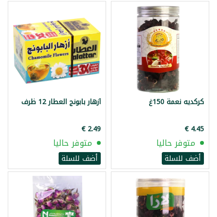
كركديه نعمة 150غ
أزهار بابونج العطار 12 ظرف
متوفر حاليا
متوفر حاليا
أضف للسلة
أضف للسلة