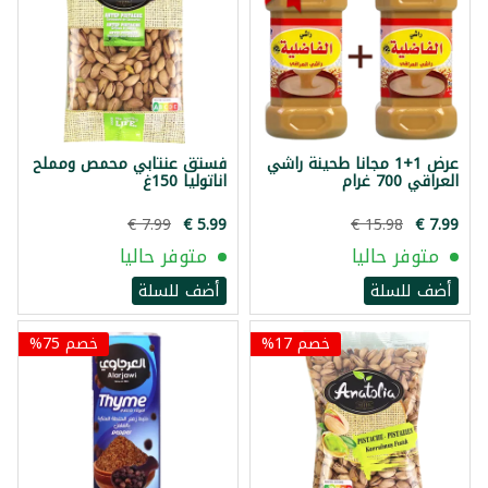
عرض 1+1 مجانا طحينة راشي
فستق عنتابي محمص ومملح
العراقي 700 غرام
اناتوليا 150غ
متوفر حاليا
متوفر حاليا
أضف للسلة
أضف للسلة
خصم 17%
خصم 75%