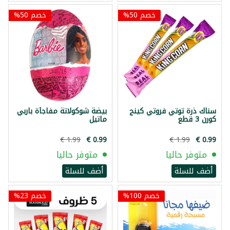
خصم 50%
خصم 50%
سناك ذرة توتي فروتي كينج
بيضة شوكولاتة مفاجأة باربي
كورن 3 قطع
ماتيل
متوفر حاليا
متوفر حاليا
أضف للسلة
أضف للسلة
خصم 100%
خصم 23%