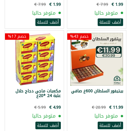
متوفر حاليا
متوفر حاليا
أضف للسلة
أضف للسلة
خصم 43%
خصم 17%
بيتيفور السلطان 600غ صافي
مكعبات ماجي دجاج حلال
علبة 24 *20غ
متوفر حاليا
متوفر حاليا
أضف للسلة
أضف للسلة