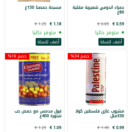
حمراء اندومي شعيرية مقلية
مسبحة حمصنا 150غ
80غ
متوفر حاليا
متوفر حاليا
أضف للسلة
أضف للسلة
خصم 34%
خصم 16%
مشروب غازي فلسطين كولا
فول مدمس مع حمص حب
330ملل
شتورة 400غ