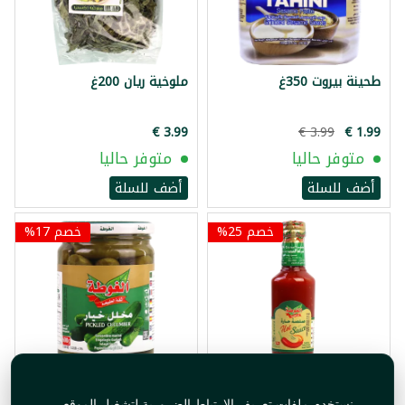
طحينة بيروت 350غ
ملوخية ريان 200غ
متوفر حاليا
متوفر حاليا
أضف للسلة
أضف للسلة
خصم 25%
خصم 17%
صلصة فليفلة حارة الغوطة
مخلل خيار الغوطة 650غ
نستخدم ملفات تعريف الارتباط الضرورية لتشغيل الموقع،