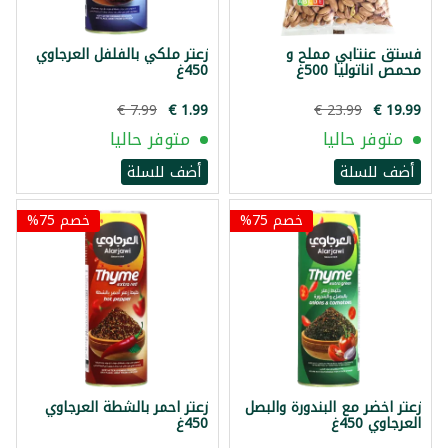
فستق عنتابي مملح و
زعتر ملكي بالفلفل العرجاوي
محمص اناتوليا 500غ
450غ
متوفر حاليا
متوفر حاليا
أضف للسلة
أضف للسلة
خصم 75%
خصم 75%
زعتر اخضر مع البندورة والبصل
زعتر احمر بالشطة العرجاوي
العرجاوي 450غ
450غ