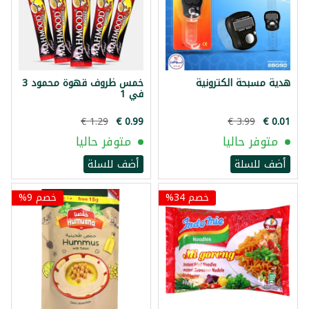
هدية مسبحة الكترونية
خمس ظروف قهوة محمود 3
في 1
متوفر حاليا
متوفر حاليا
أضف للسلة
أضف للسلة
خصم 34%
خصم 9%