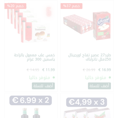
خصم 37%
خصم 20%
طرد27 عصير تفاح اورجينال
خمس علب معمول بالراحة
250ملل تاتراباك
ياسمين 300 غرام
متوفر حاليا
متوفر حاليا
أضف للسلة
أضف للسلة