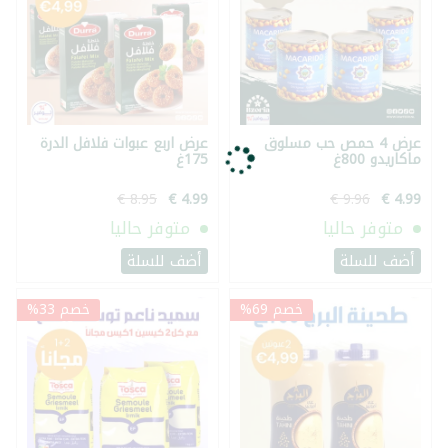
عرض 4 حمص حب مسلوق
عرض اربع عبوات فلافل الدرة
ماكاريدو 800غ
175غ
متوفر حاليا
متوفر حاليا
أضف للسلة
أضف للسلة
خصم 69%
خصم 33%