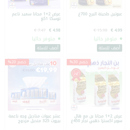
عبوتين طحينة البرج 700غ
عرض 2+1 مجانا سميد ناعم
توسكا 1كغ
متوفر حاليا
متوفر حاليا
أضف للسلة
أضف للسلة
خصم 30%
خصم 20%
عرض 2+1 مجانا بن مع هال
عشر عبوات مناديل وجه ناعمة
سوبر اكسترا ذهبي نجار 450غ
بيروت 325 منديل مزدوج