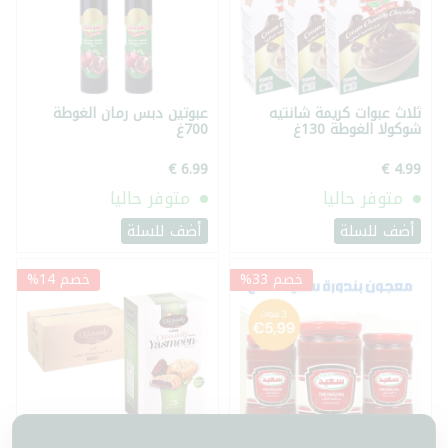
ثلاث عبوات كريمة شانتيه
عبوتين دبس رمان الغوطة
شوكولا الغوطة 130غ
700غ
متوفر حاليا
متوفر حاليا
أضف للسلة
أضف للسلة
خصم 33%
خصم 14%