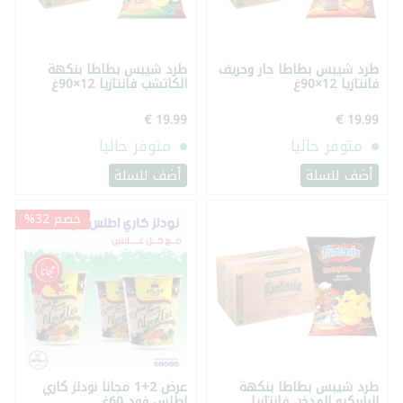
طرد شيبس بطاطا حار وحريف
طرد شيبس بطاطا بنكهة
فانتازيا 12×90غ
الكاتشب فانتازيا 12×90غ
متوفر حاليا
متوفر حاليا
أضف للسلة
أضف للسلة
خصم 32%
طرد شيبس بطاطا بنكهة
عرض 2+1 مجانا نودلز كاري
الباربكيو المدخن فانتازيا
اطلس فود 60غ