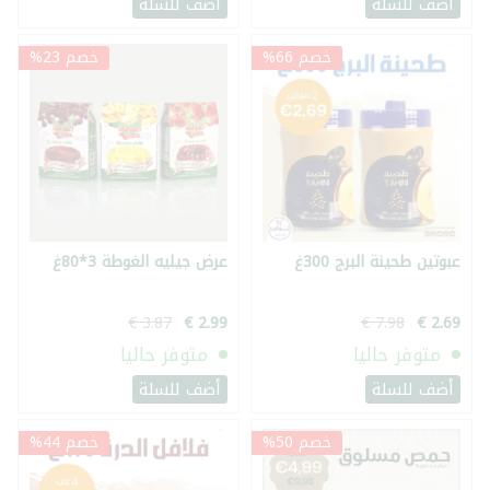
أضف للسلة
أضف للسلة
خصم 66%
خصم 23%
عبوتين طحينة البرج 300غ
عرض جيليه الغوطة 3*80غ
متوفر حاليا
متوفر حاليا
أضف للسلة
أضف للسلة
خصم 50%
خصم 44%