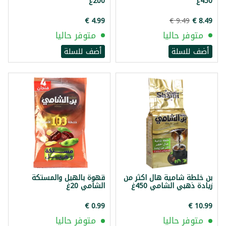
450غ
200غ
متوفر حاليا
متوفر حاليا
أضف للسلة
أضف للسلة
بن خلطة شامية هال اكثر من
قهوة بالهيل والمستكة
زيادة ذهبي الشامي 450غ
الشامي 20غ
متوفر حاليا
متوفر حاليا