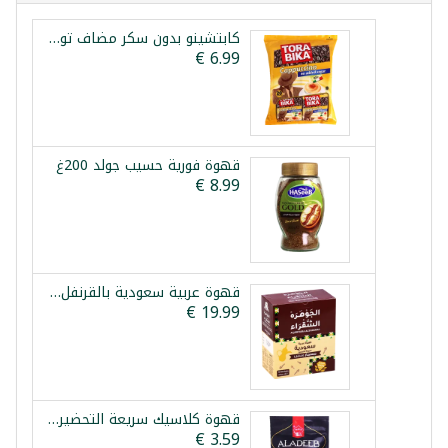
كابتشينو بدون سكر مضاف توربيكا 20 ظرف
قهوة فورية حسيب جولد 200غ
قهوة عربية سعودية بالقرنفل الجوهرة 10 ظروف
قهوة كلاسيك سريعة التحضير الاديب 100غ