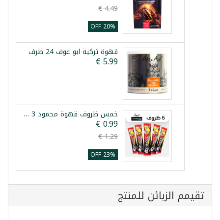
20% OFF
قهوة تركية ابو عوف 24 ظرف
خمس ظروف قهوة محمود 3 في 1
23% OFF
تقيمم الزبائن للمنتج