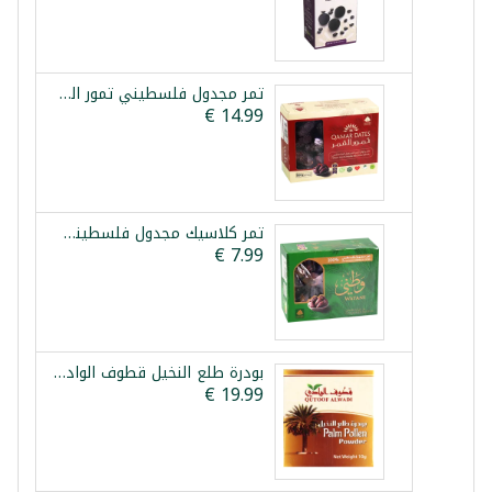
تمر مجدول فلسطيني تمور القمر 800غ
تمر كلاسيك مجدول فلسطيني وطني 750غ
بودرة طلع النخيل قطوف الوادي 10غ