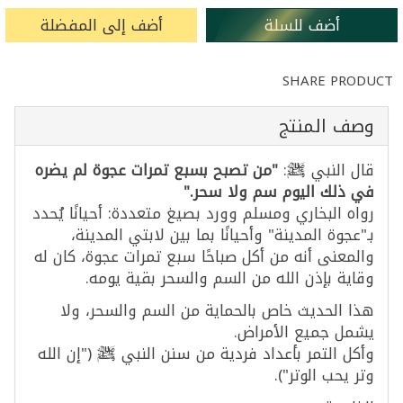
أضف للسلة
أضف إلى المفضلة
SHARE PRODUCT
وصف المنتج
قال النبي ﷺ:
"من تصبح بسبع تمرات عجوة لم يضره
في ذلك اليوم سم ولا سحر."
رواه البخاري ومسلم وورد بصيغ متعددة: أحيانًا يُحدد
بـ"عجوة المدينة" وأحيانًا بما بين لابتي المدينة،
والمعنى أنه من أكل صباحًا سبع تمرات عجوة، كان له
وقاية بإذن الله من السم والسحر بقية يومه.
هذا الحديث خاص بالحماية من السم والسحر، ولا
يشمل جميع الأمراض.
وأكل التمر بأعداد فردية من سنن النبي ﷺ ("إن الله
وتر يحب الوتر").