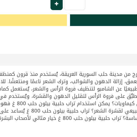
خرج من مدينة حلب السورية العريقة، يُستخدم منذ قرون كمنظ
، إزالة الدهون والشوائب، وترك الشعر ناعمًا ومنتعشًا. للا
خدم بديلًا طبيعيًا عن الشامبو لتنظيف فروة الرأس والشعر، يُستعم
ّق على فروة الرأس لتقليل الدهون والقشرة، ويُستخدم في ا
الدهون دون مواد كيميائية. ما أفضل
طبيعي. ما بديل طبيعي للشامبو للبشرة الحساسة؟ تراب حلبية