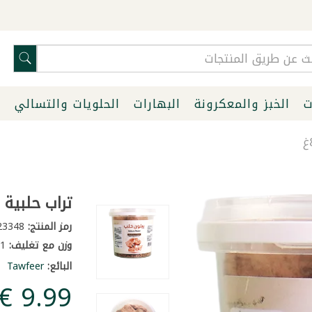
ت
الخبز والمعكرونة
البهارات
الحلويات والتسالي
ا
تراب حلبية بي
رمز المنتج:
23348
وزن مع تغليف:
1 كغ
البائع:
Tawfeer