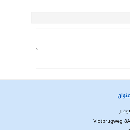
نوان
وفير
Vlotbrugweg 8