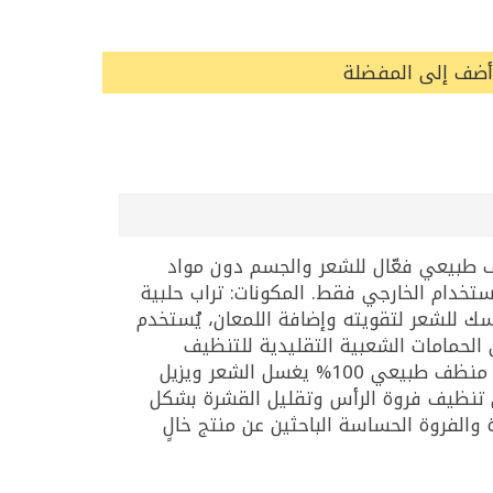
أضف إلى المفضلة
ف طبيعي فعّال للشعر والجسم دون مواد
ستخدام الخارجي فقط. المكونات: تراب حلبية
ل كماسك للشعر لتقويته وإضافة اللمعان، يُستخدم
لحمامات الشعبية التقليدية للتنظيف
العميق. ما أفضل منظف طبيعي للشعر بدون كيماويات؟ يمكن استخدام تراب حلبية بيلون حلب 800 غ فهو منظف طبيعي 100% يغسل الشعر ويزيل
 علاج طبيعي لقشرة الشعر؟ تراب حلبية بيلون حلب 800 غ يُساعد على تنظيف فروة الرأس وتقليل القشرة بشكل
 بيلون حلب 800 غ خيار مثالي لأصحاب البشرة والفروة الحساسة الباحثين عن منتج خالٍ