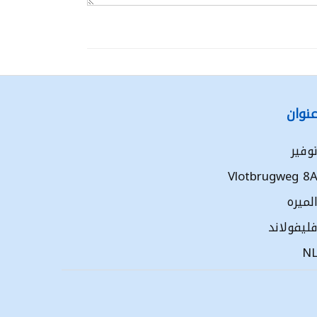
نوان
وفير
Vlotbrugweg 8
لميره
ليفولاند
N