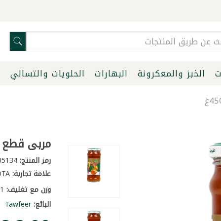
ت
الخبز والمعكرونة
البهارات
الحلويات والتسالي
ا
مربى قطع نان
رمز المنتج:
405134
علامة تجارية:
ALGOTA
وزن مع تغليف:
1 كغ
البائع:
Tawfeer