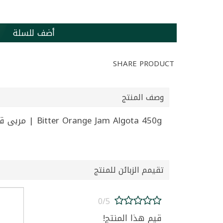
أضف للسلة
SHARE PRODUCT
وصف المنتج
Bitter Orange Jam Algota 450g | مربى قطع نانرج الغوطة 450غ
تقيمم الزبائن للمنتج
0/5
قيم هذا المنتج!