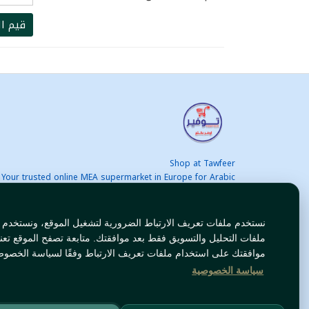
قيم ال
Shop at Tawfeer
Your trusted online MEA supermarket in Europe for Arabic
nd international products at unbeatable prices. Fast & Free
delivery across Europe. Save more every day!
نستخدم ملفات تعريف الارتباط الضرورية لتشغيل الموقع، ونستخدم
ملفات التحليل والتسويق فقط بعد موافقتك. متابعة تصفح الموقع تعن
موافقتك على استخدام ملفات تعريف الارتباط وفقًا لسياسة الخصوص
سياسة الخصوصية