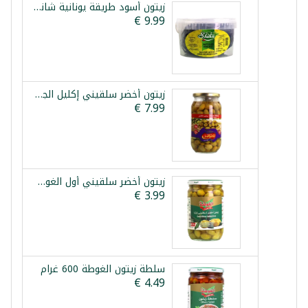
زيتون أسود طريقة يونانية شانيا 1.5كغ
زيتون أخضر سلقيني إكليل الجبل 1400غ
زيتون أخضر سلقيني أول الغوطة 625غ صافي
سلطة زيتون الغوطة 600 غرام