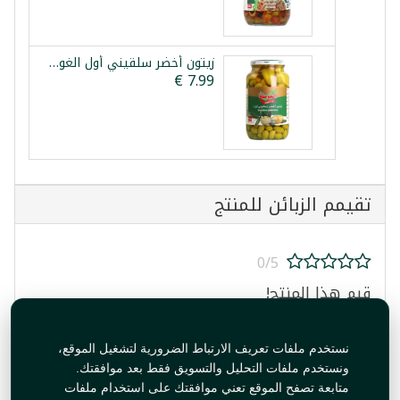
زيتون أخضر سلقيني أول الغوطة 1250غ
تقيمم الزبائن للمنتج
0/5
قيم هذا المنتج!
نستخدم ملفات تعريف الارتباط الضرورية لتشغيل الموقع،
ونستخدم ملفات التحليل والتسويق فقط بعد موافقتك.
متابعة تصفح الموقع تعني موافقتك على استخدام ملفات