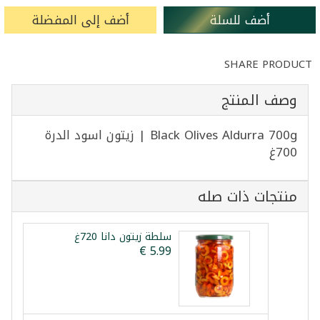
أضف للسلة
أضف إلى المفضلة
SHARE PRODUCT
وصف المنتج
Black Olives Aldurra 700g | زيتون اسود الدرة
700غ
منتجات ذات صله
سلطة زيتون دانا 720غ