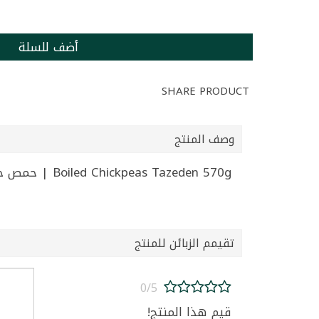
أضف للسلة
SHARE PRODUCT
وصف المنتج
Boiled Chickpeas Tazeden 570g | حمص حب مسلوق تازيدين 570غ
تقيمم الزبائن للمنتج
0/5
قيم هذا المنتج!