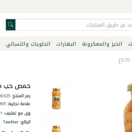
ت
الخبز والمعكرونة
البهارات
الحلويات والتسالي
ا
حمص حب مسلو
رمز المنتج:
205000325
علامة تجارية:
OTHER
وزن مع تغليف:
1 كغ
البائع:
Tawfeer