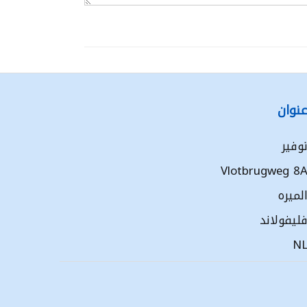
نوان
وفير
Vlotbrugweg 8
لميره
ليفولاند
N