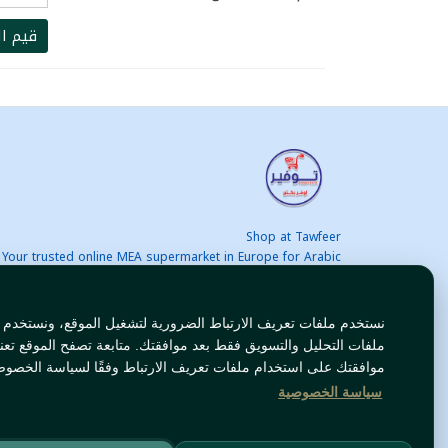
قيم ال
Shop at Tawfeer
Your trusted online MEA supermarket in Europe for Arabic
nd international products at unbeatable prices. Fast & Free
delivery across Europe. Save more every day!
نستخدم ملفات تعريف الارتباط الضرورية لتشغيل الموقع، ونستخدم
ملفات التحليل والتسويق فقط بعد موافقتك. متابعة تصفح الموقع تعن
موافقتك على استخدام ملفات تعريف الارتباط وفقًا لسياسة الخصوص
سياسة الخصوصية