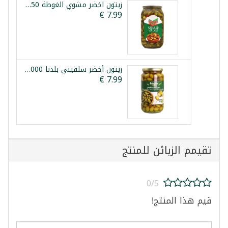
زيتون اخضر مشوي الغوطة 950 غرام
زيتون أخضر سلقيني بلدنا 1000غ
تقيمم الزبائن للمنتج
0/5
قيم هذا المنتج!